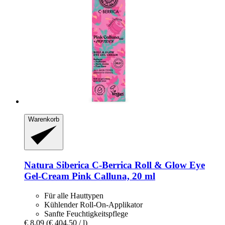
Warenkorb
Natura Siberica
C-​Berrica Roll & Glow Eye
Gel-​Cream Pink Calluna, 20 ml
Für alle Hauttypen
Kühlender Roll-On-Applikator
Sanfte Feuchtigkeitspflege
€ 8,09
(€ 404,50 / l)