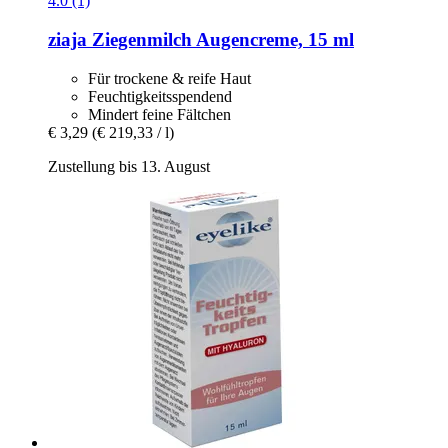
4.0 (1)
ziaja
Ziegenmilch Augencreme, 15 ml
Für trockene & reife Haut
Feuchtigkeitsspendend
Mindert feine Fältchen
€ 3,29
(€ 219,33 / l)
Zustellung bis 13. August