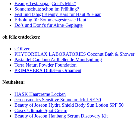
Beauty Test: ziaja „Goat's Milk“
Sonnenschutz schon im Frühling?
Fest und fähig! Beauty-Bars für Haut & Haar
Erholung für Sommer-gestresste Haut!
Do’s und Dont’s für Akne-Geplagte
oh feliz entdecken:
s.Oliver
PHYTORELAX LABORATORIES Coconut Bath & Shower 
Pasta del Capitano Aufhellende Mundspülung
Terra Naturi Powder Foundation
PRIMAVERA Duftstein Ornament
Neuheiten:
HASK Haarcreme Locken
eco cosmetics Sensitive Sonnenmilch LSF 30
Beauty of Joseon Hydra Shield Body Sun Lotion SPF 50+
Cosrx Ultimate Spot Cream
Beauty of Joseon Hanbang Serum Discovery Kit