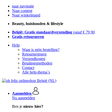
naar navigatie
Naar content
Naar winkelmand
Beauty, huishouden & lifestyle
België: Gratis standaardverzending
vanaf € 79,90
Gratis retourneren
Help
Waar is mijn bestelling?
Retourneringen
Verzendkosten
Betalingsmethoden
Contact
Alle help-thema`s
Aanmelden
Nu aanmelden
Ben je
nieuw hier?