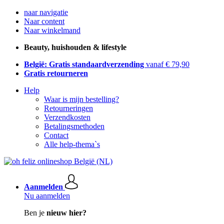
naar navigatie
Naar content
Naar winkelmand
Beauty, huishouden & lifestyle
België: Gratis standaardverzending
vanaf € 79,90
Gratis retourneren
Help
Waar is mijn bestelling?
Retourneringen
Verzendkosten
Betalingsmethoden
Contact
Alle help-thema`s
Aanmelden
Nu aanmelden
Ben je
nieuw hier?