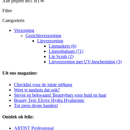
Alle prijzen incl. BTW
Filter
Categorieën
Verzorging
Gezichtsverzorging
Lipverzorging
Lipmaskers (6)
Lippenbalsam (71)
Lip Scrub (2)
Lipverzorging met UV-bescherming (3)
Uit ons magazine:
Checklist voor de juiste stijltang
Weet je tandarts dat ook?
Stevig en bekwaam! Beautybars voor huid en haar
Beauty Test: Elvive Hydra Hyaluronic
Tot ziens droge handen!
Ontdek oh feliz:
ARTIST Professional