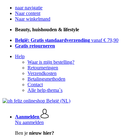
naar navigatie
Naar content
Naar winkelmand
Beauty, huishouden & lifestyle
België: Gratis standaardverzending
vanaf € 79,90
Gratis retourneren
Help
Waar is mijn bestelling?
Retourneringen
Verzendkosten
Betalingsmethoden
Contact
Alle help-thema`s
Aanmelden
Nu aanmelden
Ben je
nieuw hier?