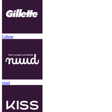
Gillette
nuud