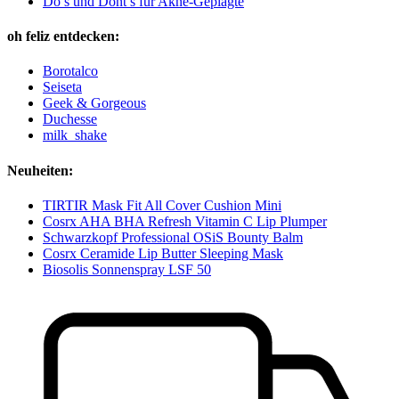
Do’s und Dont’s für Akne-Geplagte
oh feliz entdecken:
Borotalco
Seiseta
Geek & Gorgeous
Duchesse
milk_shake
Neuheiten:
TIRTIR Mask Fit All Cover Cushion Mini
Cosrx AHA BHA Refresh Vitamin C Lip Plumper
Schwarzkopf Professional OSiS Bounty Balm
Cosrx Ceramide Lip Butter Sleeping Mask
Biosolis Sonnenspray LSF 50