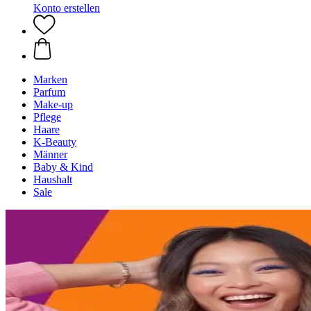
Konto erstellen
Marken
Parfum
Make-up
Pflege
Haare
K-Beauty
Männer
Baby & Kind
Haushalt
Sale