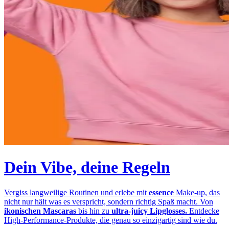
Dein Vibe, deine Regeln
Vergiss langweilige Routinen und erlebe mit
essence
Make-up, das
nicht nur hält was es verspricht, sondern richtig Spaß macht. Von
ikonischen Mascaras
bis hin zu
ultra-juicy Lipglosses.
Entdecke
High-Performance-Produkte, die genau so einzigartig sind wie du.