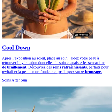
Cool Down
Après l’exposition au soleil, place au soin : aidez votre peau à
retrouver l’hydratation dont elle a besoin et apaisez les
sensations
de tiraillement
. Découvrez des
soins rafraîchissants
, parfaits pour
revitaliser la peau en profondeur et
prolonger votre bronzage
.
Soins After Sun