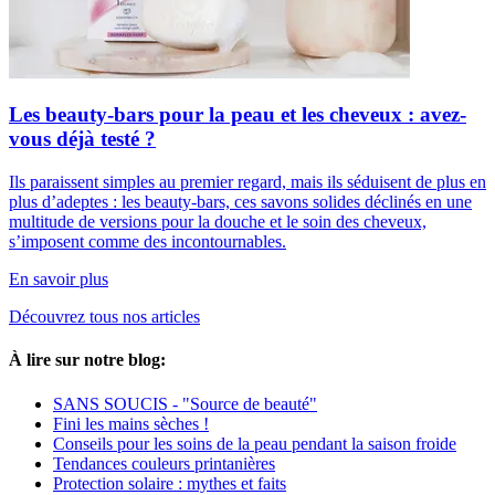
Les beauty-bars pour la peau et les cheveux : avez-
vous déjà testé ?
Ils paraissent simples au premier regard, mais ils séduisent de plus en
plus d’adeptes : les beauty-bars, ces savons solides déclinés en une
multitude de versions pour la douche et le soin des cheveux,
s’imposent comme des incontournables.
En savoir plus
Découvrez tous nos articles
À lire sur notre blog:
SANS SOUCIS - "Source de beauté"
Fini les mains sèches !
Conseils pour les soins de la peau pendant la saison froide
Tendances couleurs printanières
Protection solaire : mythes et faits