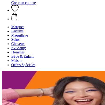
Créer un compte
Marques
Parfums
Maquillage
Soins
Cheveux
K-Beauty
Hommes
Bébé & Enfant
Maison
Offres Spéciales