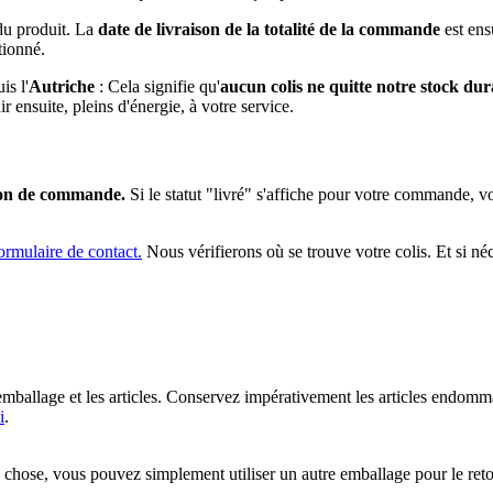
du produit. La
date de livraison de la totalité de la commande
est ens
tionné.
is l'
Autriche
: Cela signifie qu'
aucun colis ne quitte notre stock dura
r ensuite, pleins d'énergie, à votre service.
tion de commande.
Si le statut "livré" s'affiche pour votre commande, v
ormulaire de contact.
Nous vérifierons où se trouve votre colis. Et si né
mballage et les articles. Conservez impérativement les articles endom
i
.
 chose, vous pouvez simplement utiliser un autre emballage pour le reto