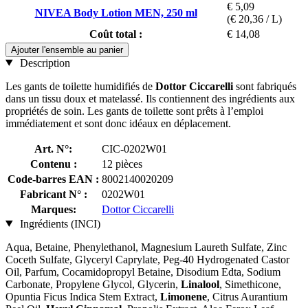
€ 5,09
NIVEA Body Lotion MEN, 250 ml
(€ 20,36 / L)
Coût total :
€ 14,08
Ajouter l'ensemble au panier
Description
Les gants de toilette humidifiés de
Dottor Ciccarelli
sont fabriqués
dans un tissu doux et matelassé. Ils contiennent des ingrédients aux
propriétés de soin. Les gants de toilette sont prêts à l’emploi
immédiatement et sont donc idéaux en déplacement.
Art. N°:
CIC-0202W01
Contenu :
12 pièces
Code-barres EAN :
8002140020209
Fabricant N° :
0202W01
Marques:
Dottor Ciccarelli
Ingrédients (INCI)
Aqua, Betaine, Phenylethanol, Magnesium Laureth Sulfate, Zinc
Coceth Sulfate, Glyceryl Caprylate, Peg-40 Hydrogenated Castor
Oil, Parfum, Cocamidopropyl Betaine, Disodium Edta, Sodium
Carbonate, Propylene Glycol, Glycerin,
Linalool
, Simethicone,
Opuntia Ficus Indica Stem Extract,
Limonene
, Citrus Aurantium