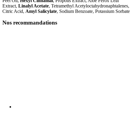
Peel Oil,
Hexyl Cinnamal
, Propolis Extract, Aloe Ferox Leaf
Extract,
Linalyl Acetate
, Tetramethyl Acetyloctahydronaphtalenes,
Citric Acid,
Amyl Salicylate
, Sodium Benzoate, Potassium Sorbate
Nos recommandations