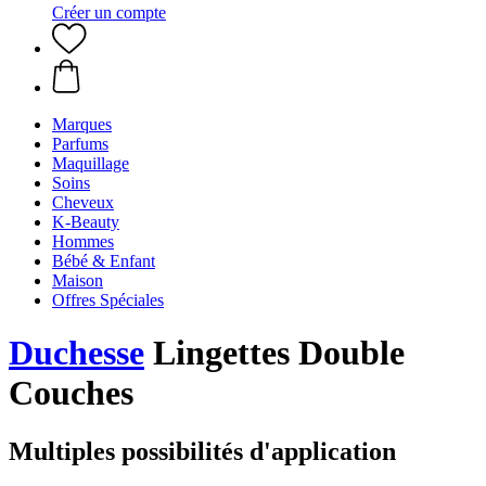
Créer un compte
Marques
Parfums
Maquillage
Soins
Cheveux
K-Beauty
Hommes
Bébé & Enfant
Maison
Offres Spéciales
Duchesse
Lingettes Double
Couches
Multiples possibilités d'application