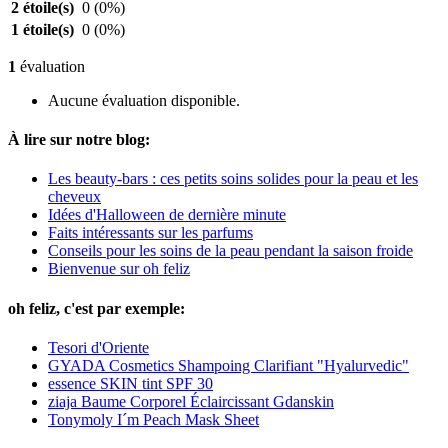
2 étoile(s)
0
(0%)
1 étoile(s)
0
(0%)
1
évaluation
Aucune évaluation disponible.
À lire sur notre blog:
Les beauty-bars : ces petits soins solides pour la peau et les
cheveux
Idées d'Halloween de dernière minute
Faits intéressants sur les parfums
Conseils pour les soins de la peau pendant la saison froide
Bienvenue sur oh feliz
oh feliz, c'est par exemple:
Tesori d'Oriente
GYADA Cosmetics Shampoing Clarifiant "Hyalurvedic"
essence SKIN tint SPF 30
ziaja Baume Corporel Éclaircissant Gdanskin
Tonymoly I´m Peach Mask Sheet