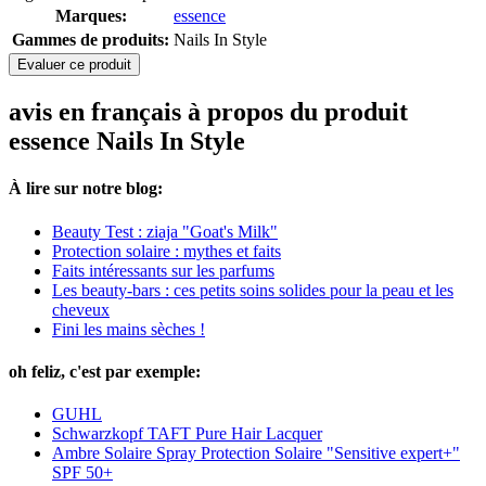
Marques:
essence
Gammes de produits:
Nails In Style
Evaluer ce produit
avis en français à propos du produit
essence Nails In Style
À lire sur notre blog:
Beauty Test : ziaja "Goat's Milk"
Protection solaire : mythes et faits
Faits intéressants sur les parfums
Les beauty-bars : ces petits soins solides pour la peau et les
cheveux
Fini les mains sèches !
oh feliz, c'est par exemple:
GUHL
Schwarzkopf TAFT Pure Hair Lacquer
Ambre Solaire Spray Protection Solaire "Sensitive expert+"
SPF 50+