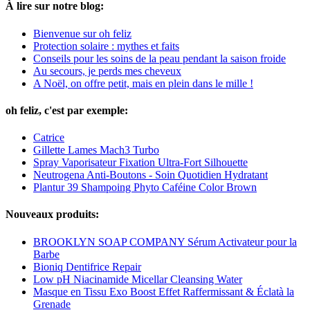
À lire sur notre blog:
Bienvenue sur oh feliz
Protection solaire : mythes et faits
Conseils pour les soins de la peau pendant la saison froide
Au secours, je perds mes cheveux
A Noël, on offre petit, mais en plein dans le mille !
oh feliz, c'est par exemple:
Catrice
Gillette Lames Mach3 Turbo
Spray Vaporisateur Fixation Ultra-Fort Silhouette
Neutrogena Anti-Boutons - Soin Quotidien Hydratant
Plantur 39 Shampoing Phyto Caféine Color Brown
Nouveaux produits:
BROOKLYN SOAP COMPANY Sérum Activateur pour la
Barbe
Bioniq Dentifrice Repair
Low pH Niacinamide Micellar Cleansing Water
Masque en Tissu Exo Boost Effet Raffermissant & Éclatà la
Grenade