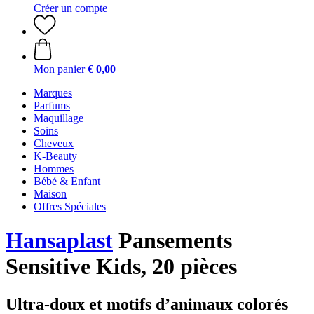
Créer un compte
Mon panier
€ 0,00
Marques
Parfums
Maquillage
Soins
Cheveux
K-Beauty
Hommes
Bébé & Enfant
Maison
Offres Spéciales
Hansaplast
Pansements
Sensitive Kids, 20 pièces
Ultra-doux et motifs d’animaux colorés