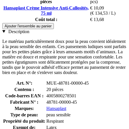
pièces
pcs)
Hansaplast Crème Intensive Anti-Callosités,
€ 10,09
75 ml
(€ 134,53 / L)
Coût total :
€ 13,68
Ajouter l'ensemble au panier
Description
Le matériau particulièrement doux pour la peau convient idéalement
à la peau sensible des enfants. Ces pansements ludiques sont parfaits
pour les petites plaies grâce à leurs amusants motifs d’animaux. La
matière est douce et respirante pour une sensation confortable. Les
petites égratignures sont délicatement protégées par la compresse,
tandis que le pouvoir adhésif efficace permet au pansement de rester
bien en place et de s'enlever sans douleur.
Art. N°:
MUE-48781-00000-45
Contenu :
20 pièces
Code-barres EAN :
4005800278501
Fabricant N° :
48781-00000-45
Marques:
Hansaplast
Type de peau:
peau sensible
Propriété du produit:
Respirant
Exempt de:
Latex