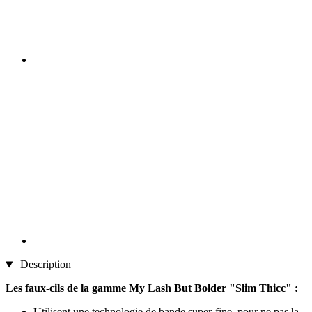
Description
Les faux-cils de la gamme My Lash But Bolder "Slim Thicc" :
Utilisent une technologie de bande super-fine, pour ne pas la