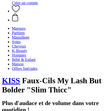
Créer un compte
Marques
Parfums
Maquillage
Soins
Cheveux
K-Beauty
Hommes
Bébé & Enfant
Maison
Offres Spéciales
KISS
Faux-Cils My Lash But
Bolder "Slim Thicc"
Plus d'audace et de volume dans votre
quotidien !