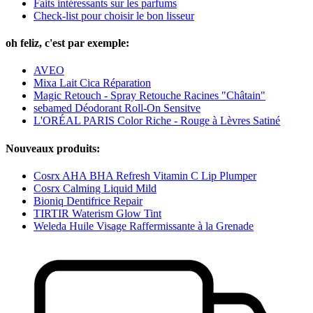
Faits intéressants sur les parfums
Check-list pour choisir le bon lisseur
oh feliz, c'est par exemple:
AVEO
Mixa Lait Cica Réparation
Magic Retouch - Spray Retouche Racines "Châtain"
sebamed Déodorant Roll-On Sensitve
L'ORÉAL PARIS Color Riche - Rouge à Lèvres Satiné
Nouveaux produits:
Cosrx AHA BHA Refresh Vitamin C Lip Plumper
Cosrx Calming Liquid Mild
Bioniq Dentifrice Repair
TIRTIR Waterism Glow Tint
Weleda Huile Visage Raffermissante à la Grenade