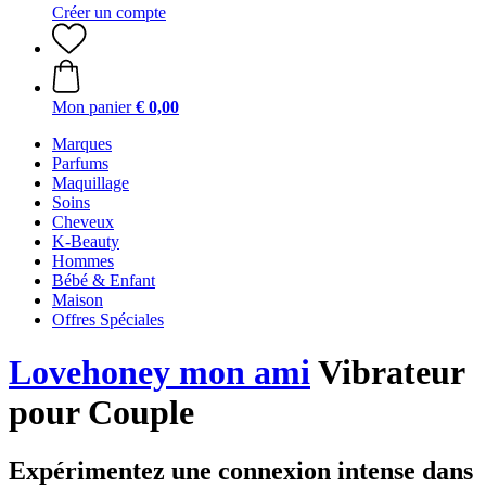
Créer un compte
Mon panier
€ 0,00
Marques
Parfums
Maquillage
Soins
Cheveux
K-Beauty
Hommes
Bébé & Enfant
Maison
Offres Spéciales
Lovehoney mon ami
Vibrateur
pour Couple
Expérimentez une connexion intense dans