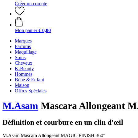
Créer un compte
Mon panier
€ 0,00
Marques
Parfums
Maquillage
Soins
Cheveux
K-Beauty
Hommes
Bébé & Enfant
Maison
Offres Spéciales
M.Asam
Mascara Allongeant 
Définition et courbure en un clin d'œil
M.Asam Mascara Allongeant MAGIC FINISH 360°