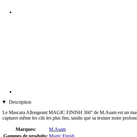
Description
Le Mascara Allongeant MAGIC FINISH 360° de M.Asam est un mascara ve
capturer même les cils les plus fins, tandis que sa texture noire profon
Marques:
M.Asam
Gammes de produits:
Magic Finish