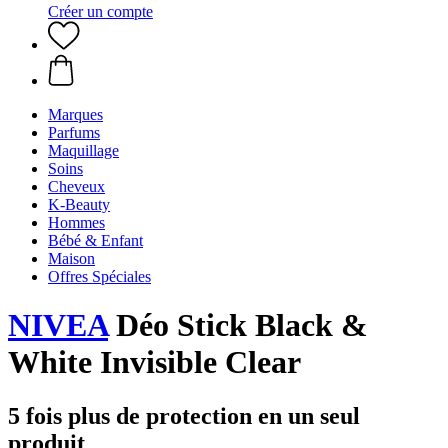
Créer un compte
Marques
Parfums
Maquillage
Soins
Cheveux
K-Beauty
Hommes
Bébé & Enfant
Maison
Offres Spéciales
NIVEA
Déo Stick Black &
White Invisible Clear
5 fois plus de protection en un seul
produit