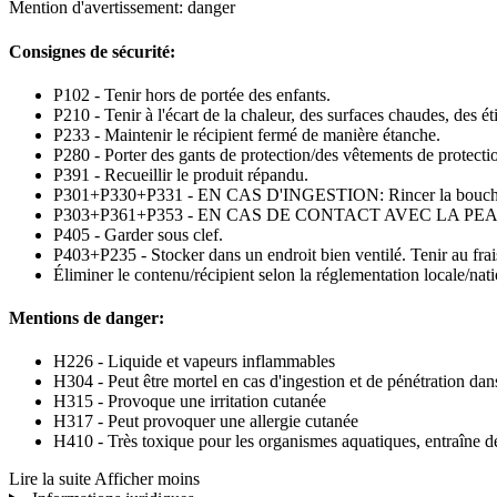
Mention d'avertissement: danger
Consignes de sécurité:
P102 - Tenir hors de portée des enfants.
P210 - Tenir à l'écart de la chaleur, des surfaces chaudes, des é
P233 - Maintenir le récipient fermé de manière étanche.
P280 - Porter des gants de protection/des vêtements de protect
P391 - Recueillir le produit répandu.
P301+P330+P331 - EN CAS D'INGESTION: Rincer la bouche.
P303+P361+P353 - EN CAS DE CONTACT AVEC LA PEAU (ou les 
P405 - Garder sous clef.
P403+P235 - Stocker dans un endroit bien ventilé. Tenir au frai
Éliminer le contenu/récipient selon la réglementation locale/nat
Mentions de danger:
H226 - Liquide et vapeurs inflammables
H304 - Peut être mortel en cas d'ingestion et de pénétration dans
H315 - Provoque une irritation cutanée
H317 - Peut provoquer une allergie cutanée
H410 - Très toxique pour les organismes aquatiques, entraîne de
Lire la suite
Afficher moins