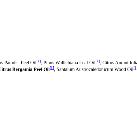
[1]
[1]
us Paradisi Peel Oil
, Pinus Wallichiana Leaf Oil
, Citrus Aurantifo
[1]
[1
Citrus Bergamia Peel Oil
, Santalum Austrocaledonicum Wood Oil