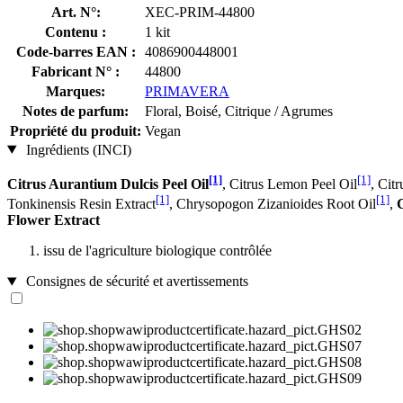
Art. N°:
XEC-PRIM-44800
Contenu :
1 kit
Code-barres EAN :
4086900448001
Fabricant N° :
44800
Marques:
PRIMAVERA
Notes de parfum:
Floral, Boisé, Citrique / Agrumes
Propriété du produit:
Vegan
Ingrédients (INCI)
[1]
[1]
Citrus Aurantium Dulcis Peel Oil
, Citrus Lemon Peel Oil
, Citr
[1]
[1]
Tonkinensis Resin Extract
, Chrysopogon Zizanioides Root Oil
,
Flower Extract
issu de l'agriculture biologique contrôlée
Consignes de sécurité et avertissements