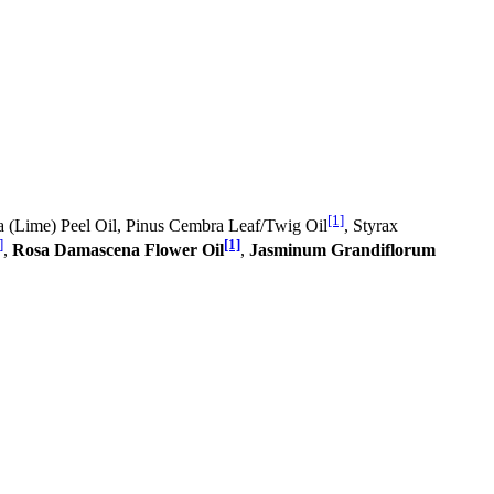
[1]
lia (Lime) Peel Oil, Pinus Cembra Leaf/Twig Oil
, Styrax
]
[1]
,
Rosa Damascena Flower Oil
,
Jasminum Grandiflorum