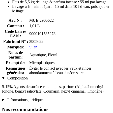
Plus de 5,5 kg de linge & parfum intense : 55 ml par lavage
Lavage à la main : répartir 15 ml dans 10 l d’eau, puis ajouter
le linge
Art. N°:
MUE-2905622
Contenu :
1,01 L
Code-barres
9000101585278
EAN :
Fabricant N° :
2905622
Marques:
Silan
Notes de
Aquatique, Floral
parfum:
Exempt de:
Microplastiques
Remarques
Éviter le contact avec les yeux et rincer
générales:
abondamment à l'eau si nécessaire.
Composition
5-15% Agents de surface cationiques, parfum (Alpha-Isomethyl
Ionone, benzyl salicylate, Coumarin, hexyl cinnamal, limonène)
Informations juridiques
Nos recommandations