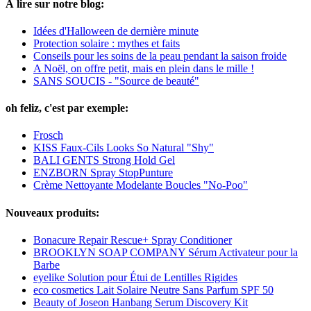
À lire sur notre blog:
Idées d'Halloween de dernière minute
Protection solaire : mythes et faits
Conseils pour les soins de la peau pendant la saison froide
A Noël, on offre petit, mais en plein dans le mille !
SANS SOUCIS - "Source de beauté"
oh feliz, c'est par exemple:
Frosch
KISS Faux-Cils Looks So Natural "Shy"
BALI GENTS Strong Hold Gel
ENZBORN Spray StopPunture
Crème Nettoyante Modelante Boucles "No-Poo"
Nouveaux produits:
Bonacure Repair Rescue+ Spray Conditioner
BROOKLYN SOAP COMPANY Sérum Activateur pour la
Barbe
eyelike Solution pour Étui de Lentilles Rigides
eco cosmetics Lait Solaire Neutre Sans Parfum SPF 50
Beauty of Joseon Hanbang Serum Discovery Kit