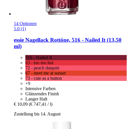
14 Optionen
5.0 (1)
essie
Nagellack Rottöne, 516 -​ Nailed It (13,50
ml)
516 - Nailed It
63 - too too hot
72 - peach daiquiri
67 - meet me at sunset
73 - cute as a button
+9
Intensive Farben
Glänzendes Finish
Langer Halt
€ 10,09
(€ 747,41 / l)
Zustellung bis 14. August