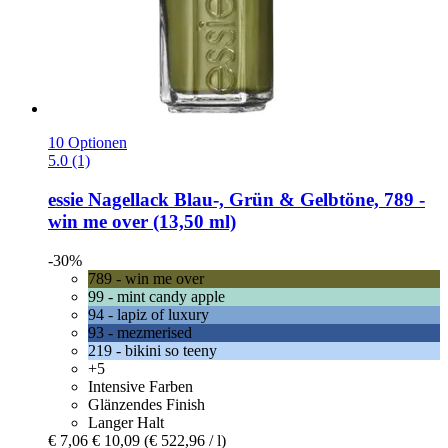
10 Optionen
5.0 (1)
essie
Nagellack Blau-​, Grün & Gelbtöne, 789 -​
win me over (13,50 ml)
-30%
789 - win me over
99 - mint candy apple
94 - lapiz of luxury
93 - mezmerised
219 - bikini so teeny
+5
Intensive Farben
Glänzendes Finish
Langer Halt
€ 7,06
€ 10,09
(€ 522,96 / l)