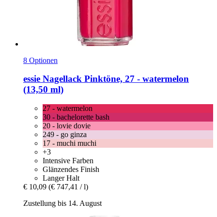
8 Optionen
essie
Nagellack Pinktöne, 27 -​ watermelon
(13,50 ml)
27 - watermelon
30 - bachelorette bash
20 - lovie dovie
249 - go ginza
17 - muchi muchi
+3
Intensive Farben
Glänzendes Finish
Langer Halt
€ 10,09
(€ 747,41 / l)
Zustellung bis 14. August