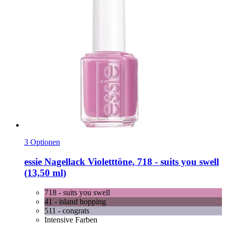
3 Optionen
essie
Nagellack Violetttöne, 718 -​ suits you swell
(13,50 ml)
718 - suits you swell
41 - island hopping
511 - congrats
Intensive Farben