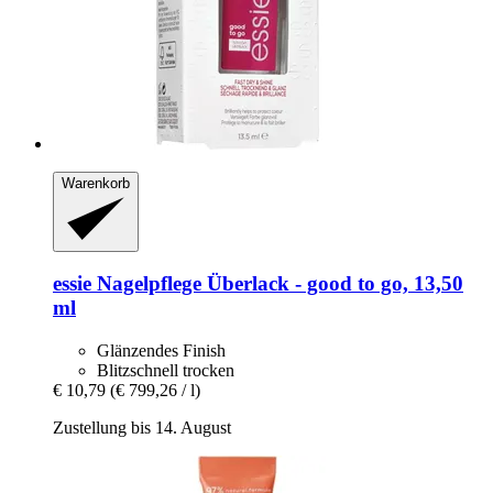
Warenkorb
essie
Nagelpflege Überlack -​ good to go, 13,50
ml
Glänzendes Finish
Blitzschnell trocken
€ 10,79
(€ 799,26 / l)
Zustellung bis 14. August