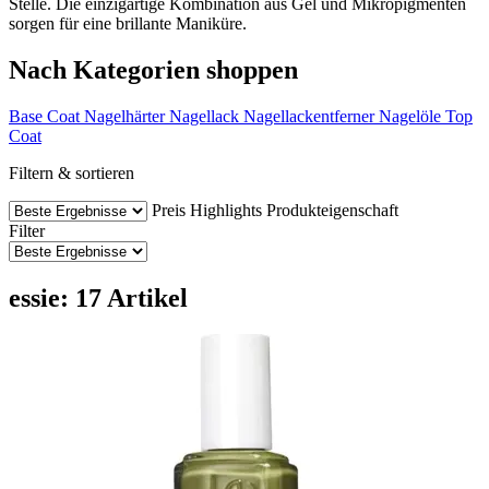
Stelle. Die einzigartige Kombination aus Gel und Mikropigmenten
sorgen für eine brillante Maniküre.
Nach Kategorien shoppen
Base Coat
Nagelhärter
Nagellack
Nagellackentferner
Nagelöle
Top
Coat
Filtern & sortieren
Preis
Highlights
Produkteigenschaft
Filter
essie: 17 Artikel