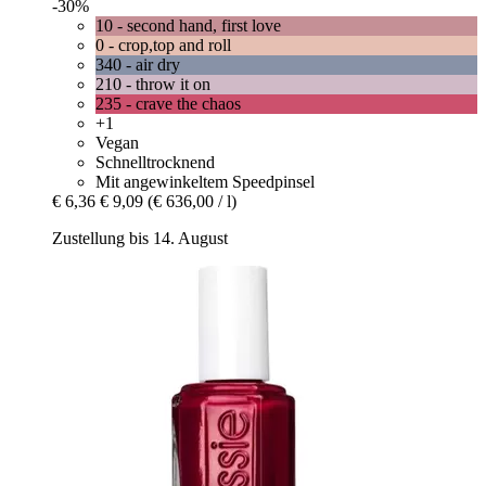
-30%
10 - second hand, first love
0 - crop,top and roll
340 - air dry
210 - throw it on
235 - crave the chaos
+1
Vegan
Schnelltrocknend
Mit angewinkeltem Speedpinsel
€ 6,36
€ 9,09
(€ 636,00 / l)
Zustellung bis 14. August