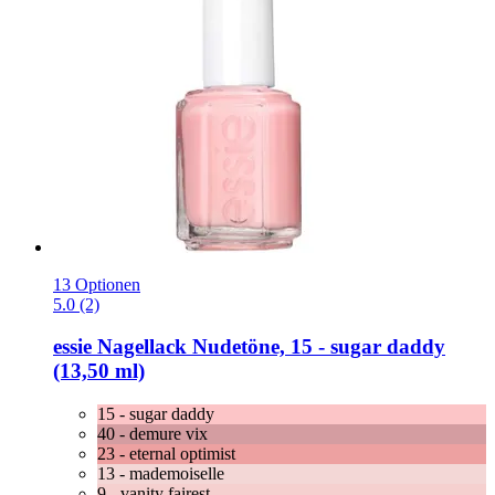
13 Optionen
5.0 (2)
essie
Nagellack Nudetöne, 15 -​ sugar daddy
(13,50 ml)
15 - sugar daddy
40 - demure vix
23 - eternal optimist
13 - mademoiselle
9 - vanity fairest