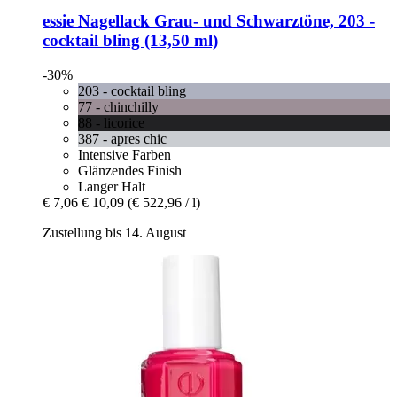
essie
Nagellack Grau-​ und Schwarztöne, 203 -​
cocktail bling (13,50 ml)
-30%
203 - cocktail bling
77 - chinchilly
88 - licorice
387 - apres chic
Intensive Farben
Glänzendes Finish
Langer Halt
€ 7,06
€ 10,09
(€ 522,96 / l)
Zustellung bis 14. August