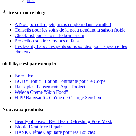
blik.
À lire sur notre blog:
A Noël, on offre petit, mais en plein dans le mille !
Conseils pour les soins de la peau pendant la saison froide
Check-list pour choisir le bon lisseur
Protection solaire : mythes et faits
Les beauty-bars : ces petits soins solides pour la peau et les
cheveux
oh feliz, c'est par exemple:
Borotalco
BODY Tonic - Lotion Tonifiante pour le Corps
Hansaplast Pansements Aqua Protect
Weleda Crème "Skin Food"
HiPP Babysanft - Crème de Change Sensitive
Nouveaux produits:
Beauty of Joseon Red Bean Refreshing Pore Mask
Bioniq Dentifrice Repair
HASK Crème Capillaire pour les Boucles