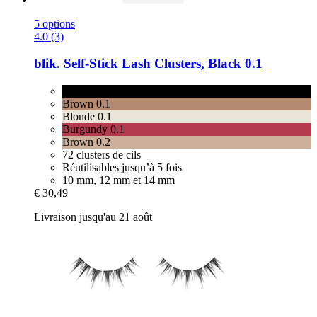
5 options
4.0 (3)
blik.
Self-​Stick Lash Clusters, Black 0.1
Black 0.1
Brown 0.1
Blonde 0.1
Burgundy 0.1
Brown 0.2
72 clusters de cils
Réutilisables jusqu’à 5 fois
10 mm, 12 mm et 14 mm
€ 30,49
Livraison jusqu'au 21 août