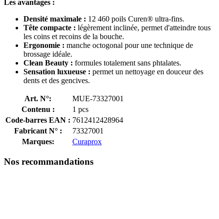
Les avantages :
Densité maximale :
12 460 poils Curen® ultra-fins.
Tête compacte :
légèrement inclinée, permet d'atteindre tous
les coins et recoins de la bouche.
Ergonomie :
manche octogonal pour une technique de
brossage idéale.
Clean Beauty :
formules totalement sans phtalates.
Sensation luxueuse :
permet un nettoyage en douceur des
dents et des gencives.
Art. N°:
MUE-73327001
Contenu :
1 pcs
Code-barres EAN :
7612412428964
Fabricant N° :
73327001
Marques:
Curaprox
Nos recommandations