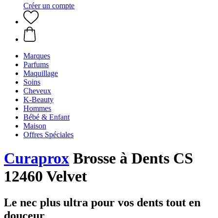
Créer un compte
Marques
Parfums
Maquillage
Soins
Cheveux
K-Beauty
Hommes
Bébé & Enfant
Maison
Offres Spéciales
Curaprox
Brosse à Dents CS
12460 Velvet
Le nec plus ultra pour vos dents tout en
douceur