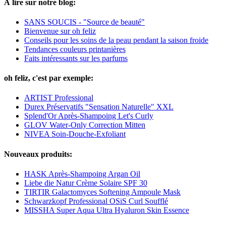
À lire sur notre blog:
SANS SOUCIS - "Source de beauté"
Bienvenue sur oh feliz
Conseils pour les soins de la peau pendant la saison froide
Tendances couleurs printanières
Faits intéressants sur les parfums
oh feliz, c'est par exemple:
ARTIST Professional
Durex Préservatifs "Sensation Naturelle" XXL
Splend'Or Après-Shampoing Let's Curly
GLOV Water-Only Correction Mitten
NIVEA Soin-Douche-Exfoliant
Nouveaux produits:
HASK Après-Shampoing Argan Oil
Liebe die Natur Crème Solaire SPF 30
TIRTIR Galactomyces Softening Ampoule Mask
Schwarzkopf Professional OSiS Curl Soufflé
MISSHA Super Aqua Ultra Hyaluron Skin Essence