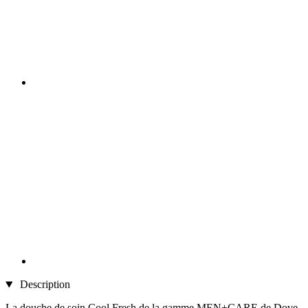
Description
La douche de soin Cool Fresh de la gamme MEN+CARE de Dove