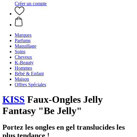
Créer un compte
Marques
Parfums
Maquillage
Soins
Cheveux
K-Beauty
Hommes
Bébé & Enfant
Maison
Offres Spéciales
KISS
Faux-Ongles Jelly
Fantasy "Be Jelly"
Portez les ongles en gel translucides les
plus tendance !