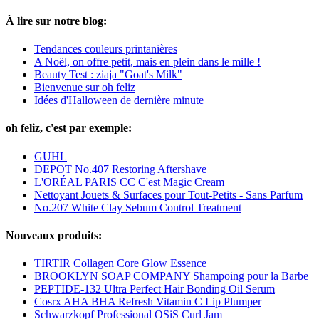
À lire sur notre blog:
Tendances couleurs printanières
A Noël, on offre petit, mais en plein dans le mille !
Beauty Test : ziaja "Goat's Milk"
Bienvenue sur oh feliz
Idées d'Halloween de dernière minute
oh feliz, c'est par exemple:
GUHL
DEPOT No.407 Restoring Aftershave
L'ORÉAL PARIS CC C'est Magic Cream
Nettoyant Jouets & Surfaces pour Tout-Petits - Sans Parfum
No.207 White Clay Sebum Control Treatment
Nouveaux produits:
TIRTIR Collagen Core Glow Essence
BROOKLYN SOAP COMPANY Shampoing pour la Barbe
PEPTIDE-132 Ultra Perfect Hair Bonding Oil Serum
Cosrx AHA BHA Refresh Vitamin C Lip Plumper
Schwarzkopf Professional OSiS Curl Jam