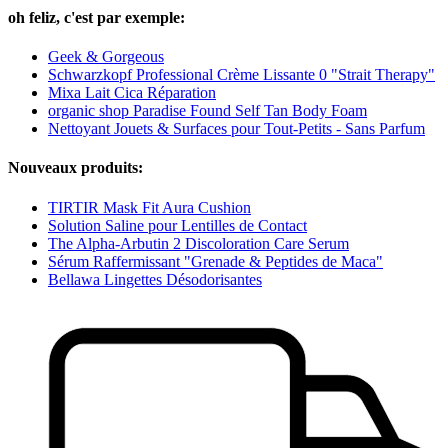
oh feliz, c'est par exemple:
Geek & Gorgeous
Schwarzkopf Professional Crème Lissante 0 "Strait Therapy"
Mixa Lait Cica Réparation
organic shop Paradise Found Self Tan Body Foam
Nettoyant Jouets & Surfaces pour Tout-Petits - Sans Parfum
Nouveaux produits:
TIRTIR Mask Fit Aura Cushion
Solution Saline pour Lentilles de Contact
The Alpha-Arbutin 2 Discoloration Care Serum
Sérum Raffermissant "Grenade & Peptides de Maca"
Bellawa Lingettes Désodorisantes