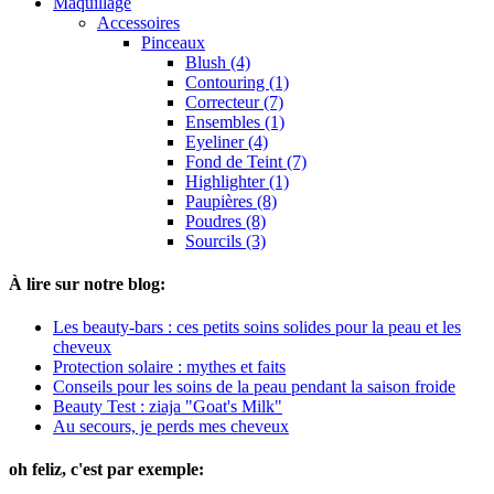
Maquillage
Accessoires
Pinceaux
Blush (4)
Contouring (1)
Correcteur (7)
Ensembles (1)
Eyeliner (4)
Fond de Teint (7)
Highlighter (1)
Paupières (8)
Poudres (8)
Sourcils (3)
À lire sur notre blog:
Les beauty-bars : ces petits soins solides pour la peau et les
cheveux
Protection solaire : mythes et faits
Conseils pour les soins de la peau pendant la saison froide
Beauty Test : ziaja "Goat's Milk"
Au secours, je perds mes cheveux
oh feliz, c'est par exemple: