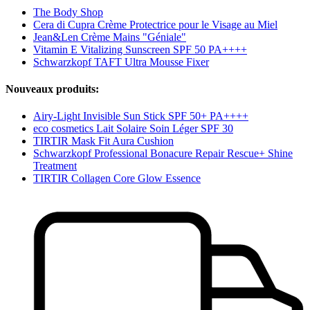
The Body Shop
Cera di Cupra Crème Protectrice pour le Visage au Miel
Jean&Len Crème Mains "Géniale"
Vitamin E Vitalizing Sunscreen SPF 50 PA++++
Schwarzkopf TAFT Ultra Mousse Fixer
Nouveaux produits:
Airy-Light Invisible Sun Stick SPF 50+ PA++++
eco cosmetics Lait Solaire Soin Léger SPF 30
TIRTIR Mask Fit Aura Cushion
Schwarzkopf Professional Bonacure Repair Rescue+ Shine
Treatment
TIRTIR Collagen Core Glow Essence