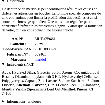
Description
Ce dentifrice de meridol® peut contribuer à réduire les causes de
différentes agressions en bouche. La formule spéciale composée de
zinc et d’amines peut limiter la prolifération des bactéries et ainsi
soutenir le brossage quotidien. Une utilisation régulière peut
contribuer à prévenir les problèmes gingivaux ainsi que la formation
de tartre, tout en vous offrant une haleine fraîche.
Art. N°:
MUE-059461
Contenu :
75 ml
Code-barres EAN :
7610108059461
Fabricant N° :
059461
Marques:
meridol
Ingrédients (INCI)
Aqua, Hydrated Silica, Glycerin, Sorbit, Aroma, Cocamidopropyl
Betaine, Oleaminopropylamineth-3 Hcl, Hydroxyethyl Cellulose,
Polyglyceryl-4-Caprate, Zinc Lactate, Sodium Saccharin, Sodium
Fluoride,
Anethole
,
Carvone
, Citrus Lemon Peel Oil,
Limonene
,
Mentha Viridis (Spearmint) Leaf Oil
,
Menthol
,
Pinene
, CI
74160
Informations juridiques