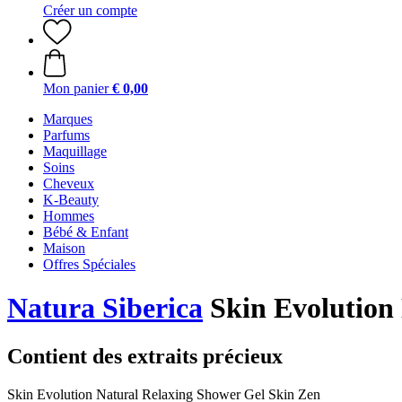
Créer un compte
Mon panier
€ 0,00
Marques
Parfums
Maquillage
Soins
Cheveux
K-Beauty
Hommes
Bébé & Enfant
Maison
Offres Spéciales
Natura Siberica
Skin Evolution
Contient des extraits précieux
Skin Evolution Natural Relaxing Shower Gel Skin Zen