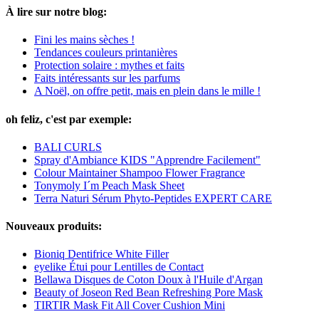
À lire sur notre blog:
Fini les mains sèches !
Tendances couleurs printanières
Protection solaire : mythes et faits
Faits intéressants sur les parfums
A Noël, on offre petit, mais en plein dans le mille !
oh feliz, c'est par exemple:
BALI CURLS
Spray d'Ambiance KIDS "Apprendre Facilement"
Colour Maintainer Shampoo Flower Fragrance
Tonymoly I´m Peach Mask Sheet
Terra Naturi Sérum Phyto-Peptides EXPERT CARE
Nouveaux produits:
Bioniq Dentifrice White Filler
eyelike Étui pour Lentilles de Contact
Bellawa Disques de Coton Doux à l'Huile d'Argan
Beauty of Joseon Red Bean Refreshing Pore Mask
TIRTIR Mask Fit All Cover Cushion Mini