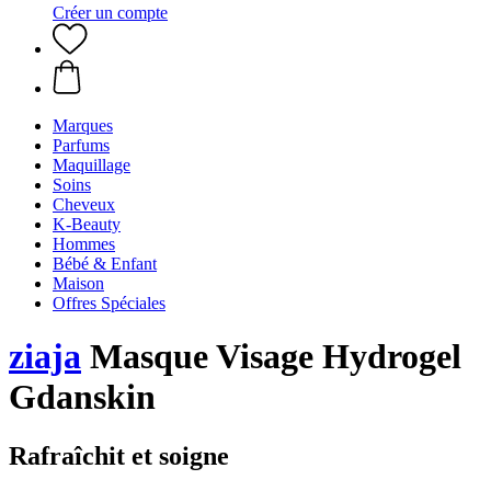
Créer un compte
Marques
Parfums
Maquillage
Soins
Cheveux
K-Beauty
Hommes
Bébé & Enfant
Maison
Offres Spéciales
ziaja
Masque Visage Hydrogel
Gdanskin
Rafraîchit et soigne