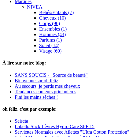
Marques
NIVEA
Bébés/Enfants (7)
Cheveux (10)
Corps (96)
Ensembles (1)
Hommes (43)
Parfums (1)
Soleil (14)
Visage (69)
À lire sur notre blog:
SANS SOUCIS - "Source de beauté"
Bienvenue sur oh feliz
Au secours, je perds mes cheveux
Tendances couleurs printanières
Fini les mains sèches !
oh feliz, c'est par exemple:
Seiseta
Labello Stick Lèvres Hydro Care SPF 15
Serviettes Normales avec Ailettes "Ultra Cotton Protection"