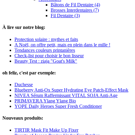
Bâtons de Fil Dentaire (4)
Brosses Interdentaires (7)
Fil Dentaire (3)
À lire sur notre blog:
Protection solaire : mythes et faits
A Noël, on offre petit, mais en plein dans le mille !
Tendances couleurs printanières
Check-list pour choisir le bon lisseur
Beauty Test : ziaja "Goat's Milk"
oh feliz, c'est par exemple:
Duchesse
Blueberry Anti-Ox Super Hydrating Eye Patch-Effect Mask
NIVEA Sérum Raffermissant VITAL SOJA Anti-Age
PRIMAVERA Ylang Ylang Bio
YOPE Daily Heroes Super Fresh Conditioner
Nouveaux produits:
TIRTIR Mask Fit Make Up Fixer