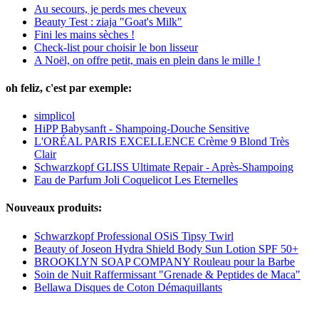
Au secours, je perds mes cheveux
Beauty Test : ziaja "Goat's Milk"
Fini les mains sèches !
Check-list pour choisir le bon lisseur
A Noël, on offre petit, mais en plein dans le mille !
oh feliz, c'est par exemple:
simplicol
HiPP Babysanft - Shampoing-Douche Sensitive
L'ORÉAL PARIS EXCELLENCE Crème 9 Blond Très
Clair
Schwarzkopf GLISS Ultimate Repair - Après-Shampoing
Eau de Parfum Joli Coquelicot Les Eternelles
Nouveaux produits:
Schwarzkopf Professional OSiS Tipsy Twirl
Beauty of Joseon Hydra Shield Body Sun Lotion SPF 50+
BROOKLYN SOAP COMPANY Rouleau pour la Barbe
Soin de Nuit Raffermissant "Grenade & Peptides de Maca"
Bellawa Disques de Coton Démaquillants