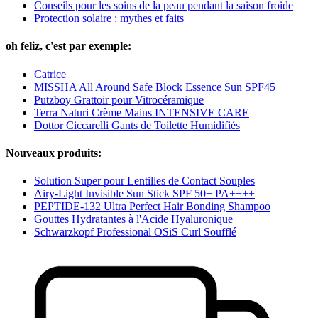
Conseils pour les soins de la peau pendant la saison froide
Protection solaire : mythes et faits
oh feliz, c'est par exemple:
Catrice
MISSHA All Around Safe Block Essence Sun SPF45
Putzboy Grattoir pour Vitrocéramique
Terra Naturi Crème Mains INTENSIVE CARE
Dottor Ciccarelli Gants de Toilette Humidifiés
Nouveaux produits:
Solution Super pour Lentilles de Contact Souples
Airy-Light Invisible Sun Stick SPF 50+ PA++++
PEPTIDE-132 Ultra Perfect Hair Bonding Shampoo
Gouttes Hydratantes à l'Acide Hyaluronique
Schwarzkopf Professional OSiS Curl Soufflé