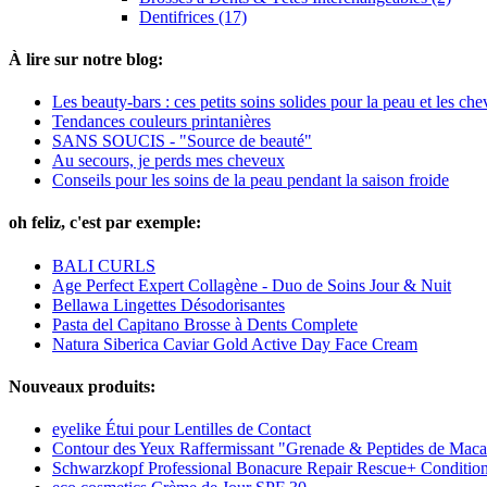
Dentifrices (17)
À lire sur notre blog:
Les beauty-bars : ces petits soins solides pour la peau et les ch
Tendances couleurs printanières
SANS SOUCIS - "Source de beauté"
Au secours, je perds mes cheveux
Conseils pour les soins de la peau pendant la saison froide
oh feliz, c'est par exemple:
BALI CURLS
Age Perfect Expert Collagène - Duo de Soins Jour & Nuit
Bellawa Lingettes Désodorisantes
Pasta del Capitano Brosse à Dents Complete
Natura Siberica Caviar Gold Active Day Face Cream
Nouveaux produits:
eyelike Étui pour Lentilles de Contact
Contour des Yeux Raffermissant "Grenade & Peptides de Mac
Schwarzkopf Professional Bonacure Repair Rescue+ Conditio